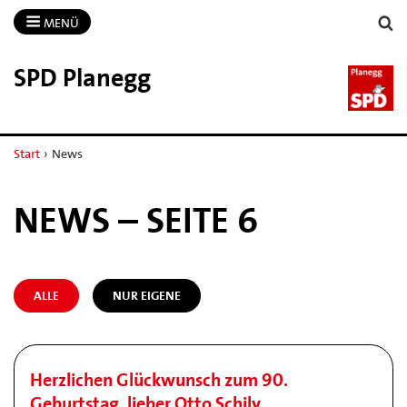
MENÜ
SPD Planegg
Start
›
News
NEWS – SEITE 6
ALLE
NUR EIGENE
Herzlichen Glückwunsch zum 90.
Geburtstag, lieber Otto Schily